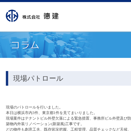
現場パトロール
現場のパトロールを行いました。
本日は横浜市内
3
件、東京都
1
件を見てまいりました。
現場案件はテナントビル外壁欠落による緊急措置、事務所ビル外壁及び
築物内外装リノベーション(新築風)工事です。
どの物件も創意工夫、既存状況把握、工程管理、品質チェックなど天候