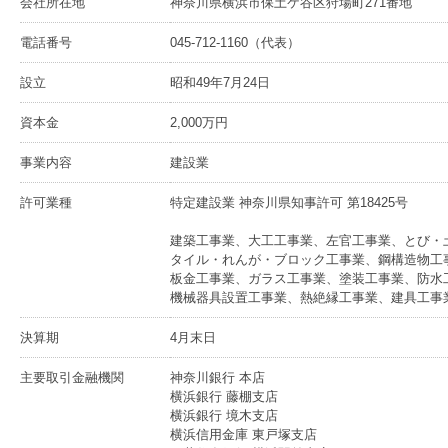
会社所在地
神奈川県横浜市保土ケ谷区狩場町271番地
電話番号
045-712-1160（代表）
設立
昭和49年7月24日
資本金
2,000万円
事業内容
建設業
許可業種
特定建設業 神奈川県知事許可 第18425号
建築工事業、大工工事業、左官工事業、とび・
タイル・れんが・ブロック工事業、鋼構造物工
板金工事業、ガラス工事業、塗装工事業、防水
機械器具設置工事業、熱絶縁工事業、建具工事
決算期
4月末日
主要取引金融機関
神奈川銀行 本店
横浜銀行 藤棚支店
横浜銀行 境木支店
横浜信用金庫 東戸塚支店